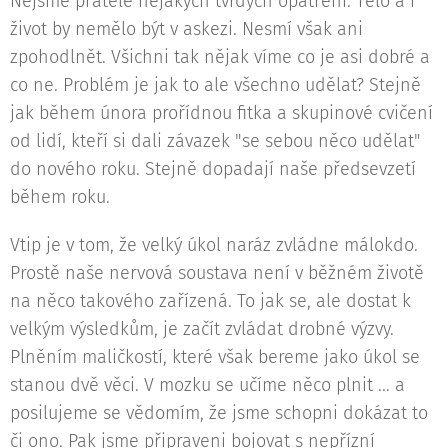
Nejsme přátelé nějakých tvrdých opatření. Tělo a i
život by nemělo být v askezi. Nesmí však ani
zpohodlnět. Všichni tak nějak víme co je asi dobré a
co ne. Problém je jak to ale všechno udělat? Stejně
jak během února prořídnou fitka a skupinové cvičení
od lidí, kteří si dali závazek "se sebou něco udělat"
do nového roku. Stejně dopadají naše předsevzetí
během roku.
Vtip je v tom, že velký úkol naráz zvládne málokdo.
Prostě naše nervová soustava není v běžném životě
na něco takového zařízená. To jak se, ale dostat k
velkým výsledkům, je začít zvládat drobné výzvy.
Plněním maličkostí, které však bereme jako úkol se
stanou dvě věci. V mozku se učíme něco plnit ... a
posilujeme se vědomím, že jsme schopni dokázat to
či ono. Pak jsme připraveni bojovat s nepřízní