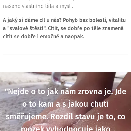
našeho vlastního těla a mysli.
A jaký si dáme cíl u nás? Pohyb bez bolesti, vitalitu
a "svalové štěstí". Cítit, se dobře po těle znamená
cítit se dobře i emočně a naopak.
"Nejde o to jak nám zrovna je. Jde
o to kam a s jakou chutí
směřujeme. Rozdíl stavu je to, co
mozek vyhodnocuje jako