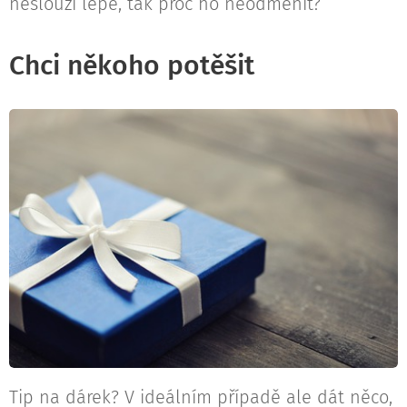
neslouží lépe, tak proč ho neodměnit?
Chci někoho potěšit
Tip na dárek? V ideálním případě ale dát něco,