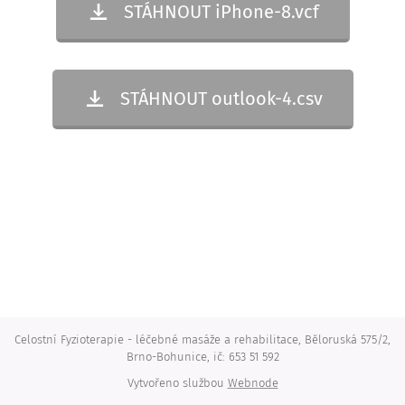
STÁHNOUT iPhone-8.vcf
STÁHNOUT outlook-4.csv
Celostní Fyzioterapie - léčebné masáže a rehabilitace, Běloruská 575/2,
Brno-Bohunice, ič: 653 51 592
Vytvořeno službou
Webnode